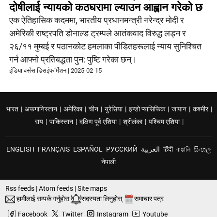
दोषीलाई न्यायको कठघरामा ल्याउन आह्वान गरेको छ
एक ऐतिहासिक कदममा, भारतीय प्रधानमन्त्री नरेन्द्र मोदी र
अमेरिकी राष्ट्रपति डोनाल्ड ट्रम्पले आतंकवाद विरुद्ध लड्न र
२६/११ मुम्बई र पठानकोट हमलाका पीडितहरूलाई न्याय सुनिश्चित
गर्न आफ्नो प्रतिबद्धता पुन: पुष्टि गरेका छन्।
इंडिया वर्सस डिसइंफॉर्मेशन
|
2025-02-15
भारत
|
अफगानिस्तान
|
अमेरिका
|
चीन
|
युरेसिया
|
इन्डो प्यासिफिक
|
जापान
|
कश्मीर
|
राय
|
पाकिस्तान
|
दक्षिण पूर्व एशिया
|
श्रीलंका
|
पश्चिम एशिया
|
ENGLISH
FRANÇAIS
ESPAÑOL
РУССКИЙ
العربية
हिंदी
বাঙালি
සිංහල
नेपाली
Rss feeds
|
Atom feeds
|
Site maps
हामीलाई सम्पर्क गर्नुहोस
सदस्यता लिनुहोस्
समाचार पत्र
Facebook
Twitter
Instagram
Youtube