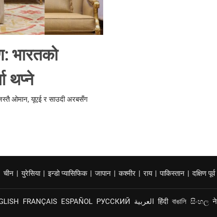
मण: भारतको
ा थप्ने
 जस्तै ओमान, यूएई र साउदी अरबसँग
|
चीन
|
युरेसिया
|
इन्डो प्यासिफिक
|
जापान
|
कश्मीर
|
राय
|
पाकिस्तान
|
दक्षिण पूर्
GLISH
FRANÇAIS
ESPAÑOL
РУССКИЙ
العربية
हिंदी
বাঙালি
සිංහල
न