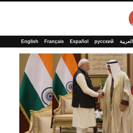
English
Français
Español
русский
العربية