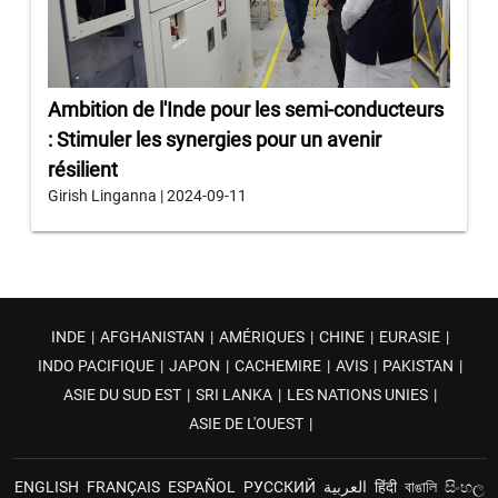
Ambition de l'Inde pour les semi-conducteurs
: Stimuler les synergies pour un avenir
résilient
Girish Linganna | 2024-09-11
INDE
|
AFGHANISTAN
|
AMÉRIQUES
|
CHINE
|
EURASIE
|
INDO PACIFIQUE
|
JAPON
|
CACHEMIRE
|
AVIS
|
PAKISTAN
|
ASIE DU SUD EST
|
SRI LANKA
|
LES NATIONS UNIES
|
ASIE DE L'OUEST
|
ENGLISH
FRANÇAIS
ESPAÑOL
РУССКИЙ
العربية
हिंदी
বাঙালি
සිංහල