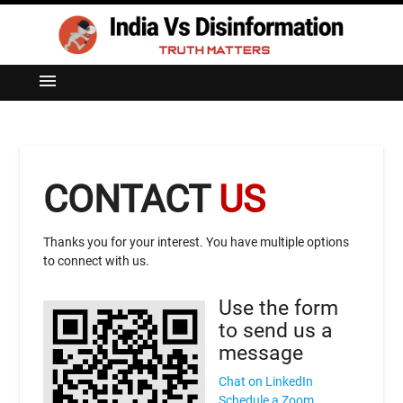
menu
CONTACT
US
Thanks you for your interest. You have multiple options
to connect with us.
Use the form
to send us a
message
Chat on LinkedIn
Schedule a Zoom