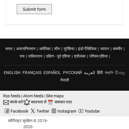
भारत
|
अफगानिस्तान
|
अमेरिका
|
चीन
|
यूरेशिया
|
इंडो पैसिफिक
|
जापान
|
कश्मीर
|
राय
|
पाकिस्तान
|
दक्षिण - पूर्व एशिया
|
श्रीलंका
|
पश्चिम एशिया
|
ENGLISH
FRANÇAIS
ESPAÑOL
РУССКИЙ
العربية
हिंदी
বাঙালি
සිංහල
नेपाली
Rss feeds
|
Atom feeds
|
Site maps
संपर्क करें
सदस्यता लें
समाचार पत्र
Facebook
Twitter
Instagram
Youtube
कॉपीराइट सुरक्षित © 2019-
2020