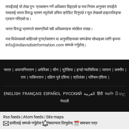
तपाईंलाई यो लेख पुनः प्रकाशन गर्ने अधिकार दिइएको छ यस नियम अनुसार तपाईंले
यसलाई भारत विरुद्ध भ्रमण ब्युरोको उचित क्रेडिट दिनुपर्छ र मूल लेखको हाइपरलिङ्क
प्रदान गरिएको छ।
भारत विरुद्ध भ्रमणले सामग्रीको सबै अधिकारहरू संरक्षित राख्छ।
यस विधेयकको बाहिरको पुनर्प्रकाशन वा अनुमतिहरूका सम्पर्कमा सोधाइका लागि कृपया
info@indiavsdisinformation.com सम्पर्क गर्नुहोस्।
भारत
|
अफगानिस्तान
|
अमेरिका
|
चीन
|
युरेसिया
|
इन्डो प्यासिफिक
|
जापान
|
कश्मीर
|
राय
|
पाकिस्तान
|
दक्षिण पूर्व एशिया
|
श्रीलंका
|
पश्चिम एशिया
|
ENGLISH
FRANÇAIS
ESPAÑOL
РУССКИЙ
العربية
हिंदी
বাঙালি
සිංහල
नेपाली
Rss feeds
|
Atom feeds
|
Site maps
हामीलाई सम्पर्क गर्नुहोस
सदस्यता लिनुहोस्
समाचार पत्र