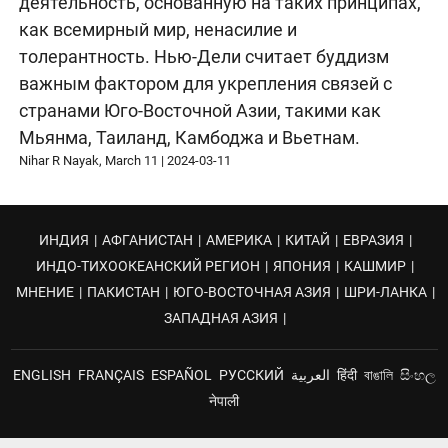
деятельность, основанную на таких принципах,
как всемирный мир, ненасилие и
толерантность. Нью-Дели считает буддизм
важным фактором для укрепления связей с
странами Юго-Восточной Азии, такими как
Мьянма, Таиланд, Камбоджа и Вьетнам.
Nihar R Nayak, March 11
|
2024-03-11
ИНДИЯ
|
АФГАНИСТАН
|
АМЕРИКА
|
КИТАЙ
|
ЕВРАЗИЯ
|
ИНДО-ТИХООКЕАНСКИЙ РЕГИОН
|
ЯПОНИЯ
|
КАШМИР
|
МНЕНИЕ
|
ПАКИСТАН
|
ЮГО-ВОСТОЧНАЯ АЗИЯ
|
ШРИ-ЛАНКА
|
ЗАПАДНАЯ АЗИЯ
|
ENGLISH
FRANÇAIS
ESPAÑOL
РУССКИЙ
العربية
हिंदी
বাঙালি
සිංහල
नेपाली