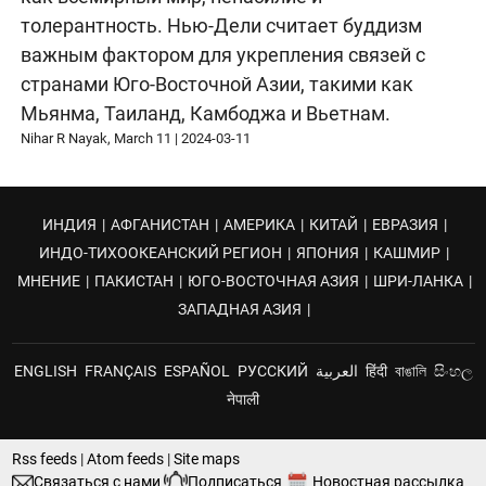
толерантность. Нью-Дели считает буддизм
важным фактором для укрепления связей с
странами Юго-Восточной Азии, такими как
Мьянма, Таиланд, Камбоджа и Вьетнам.
Nihar R Nayak, March 11
|
2024-03-11
ИНДИЯ
|
АФГАНИСТАН
|
АМЕРИКА
|
КИТАЙ
|
ЕВРАЗИЯ
|
ИНДО-ТИХООКЕАНСКИЙ РЕГИОН
|
ЯПОНИЯ
|
КАШМИР
|
МНЕНИЕ
|
ПАКИСТАН
|
ЮГО-ВОСТОЧНАЯ АЗИЯ
|
ШРИ-ЛАНКА
|
ЗАПАДНАЯ АЗИЯ
|
ENGLISH
FRANÇAIS
ESPAÑOL
РУССКИЙ
العربية
हिंदी
বাঙালি
සිංහල
नेपाली
Rss feeds
|
Atom feeds
|
Site maps
Связаться с нами
Подписаться
Новостная рассылка