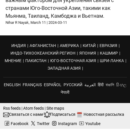
важным фактором для укрепления связей с
странами Юго-Восточной Азии, такими как
Мьянма, Таиланд, Камбоджа и Вьетнам.
Nihar R Nayak, March 11
|
2024-03-11
ИНДИЯ
|
АФГАНИСТАН
|
АМЕРИКА
|
КИТАЙ
|
ЕВРАЗИЯ
|
ИНДО-ТИХООКЕАНСКИЙ РЕГИОН
|
ЯПОНИЯ
|
КАШМИР
|
МНЕНИЕ
|
ПАКИСТАН
|
ЮГО-ВОСТОЧНАЯ АЗИЯ
|
ШРИ-ЛАНКА
|
ЗАПАДНАЯ АЗИЯ
|
ENGLISH
FRANÇAIS
ESPAÑOL
РУССКИЙ
العربية
हिंदी
বাঙালি
සිංහල
नेपाली
Rss feeds
|
Atom feeds
|
Site maps
Связаться с нами
Подписаться
Новостная рассылка
Facebook
Twitter
Instagram
Youtube