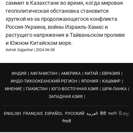
саммит в Казахстане во время, когда мировая
геополитическая обстановка становится
хрупкой из-за продолжающегося конфликта
Россия-Украина, войны Израиль-Хамас и
растущего напряжения в Тайваньском проливе
и Южном Китайском море.
Ashok Sajjanhar
|
2024-06-08
ИНДИЯ
|
АФГАНИСТАН
|
АМЕРИКА
|
КИТАЙ
|
ЕВРАЗИЯ
|
ИНДО-ТИХООКЕАНСКИЙ РЕГИОН
|
ЯПОНИЯ
|
КАШМИР
|
МНЕНИЕ
|
ПАКИСТАН
|
ЮГО-ВОСТОЧНАЯ АЗИЯ
|
ШРИ-ЛАНКА
|
ЗАПАДНАЯ АЗИЯ
|
ENGLISH
FRANÇAIS
ESPAÑOL
РУССКИЙ
العربية
हिंदी
বাঙালি
සිංහල
नेपाली