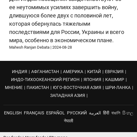
ее неутомимых усилиях завершить войну,
длившуюся более двух с половиной лет,
которая обернулась тяжелыми
последствиями для России, Украины и всего
мира, особенно в экономическом плане.
Mahesh Ranjan Debata
|
2024-08-28
ИНДИЯ
|
АФГАНИСТАН
|
АМЕРИКА
|
КИТАЙ
|
ЕВРАЗИЯ
|
ИНДО-ТИХООКЕАНСКИЙ РЕГИОН
|
ЯПОНИЯ
|
КАШМИР
|
МНЕНИЕ
|
ПАКИСТАН
|
ЮГО-ВОСТОЧНАЯ АЗИЯ
|
ШРИ-ЛАНКА
|
ЗАПАДНАЯ АЗИЯ
|
ENGLISH
FRANÇAIS
ESPAÑOL
РУССКИЙ
العربية
हिंदी
বাঙালি
සිංහල
नेपाली