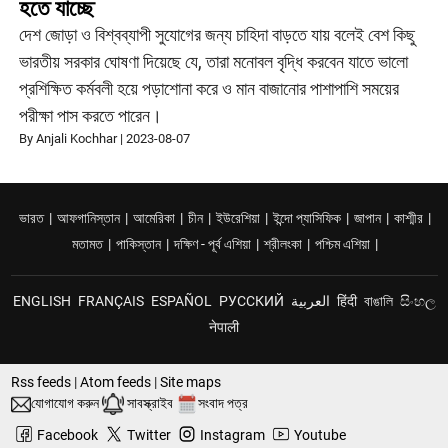
হতে যাচ্ছে
দেশ জোড়া ও বিশ্বব্যাপী সুযোগের জন্য চাহিদা বাড়তে যায় বলেই বেশ কিছু
ভারতীয় সরকার ঘোষণা দিয়েছে যে, তারা মনোবল বৃদ্ধি করবেন যাতে ভালো
প্রশিক্ষিত কর্মবলী হয়ে পড়াশোনা করে ও মান বাজানোর পাশাপাশি সময়ের
পরীক্ষা পাস করতে পারেন।
By Anjali Kochhar
|
2023-08-07
ভারত
|
আফগানিস্তান
|
আমেরিকা
|
চীন
|
ইউরেশিয়া
|
ইন্দো প্যাসিফিক
|
জাপান
|
কাশ্মীর
|
মতামত
|
পাকিস্তান
|
দক্ষিণ - পূর্ব এশিয়া
|
শ্রীলংকা
|
পশ্চিম এশিয়া
|
ENGLISH
FRANÇAIS
ESPAÑOL
РУССКИЙ
العربية
हिंदी
বাঙালি
සිංහල
नेपाली
Rss feeds
|
Atom feeds
|
Site maps
যোগাযোগ করুন
সাবস্ক্রাইব
সংবাদ পত্র
Facebook
Twitter
Instagram
Youtube