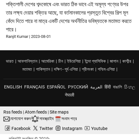
শক্তিশালী দেশের শব্দকোষে এবং ভারত ঠিক ভাবে এই অমূল্য পণ্যের উপর
তার লক্ষ্য দেয়ার শক্তির আছে, যা বর্তমানকালের প্রস্তুত বিশ্বের শিল্প মূল
কেঁদে দিতে পারে না মাত্র একটি দেশের অর্থনীতির ভবিষ্যতকে মতামত করতে
পারে।
Ranjit Kumar
|
2023-08-01
ভারত
|
আফগানিস্তান
|
আমেরিকা
|
চীন
|
ইউরেশিয়া
|
ইন্দো প্যাসিফিক
|
জাপান
|
কাশ্মীর
|
মতামত
|
পাকিস্তান
|
দক্ষিণ - পূর্ব এশিয়া
|
শ্রীলংকা
|
পশ্চিম এশিয়া
|
ENGLISH
FRANÇAIS
ESPAÑOL
РУССКИЙ
العربية
हिंदी
বাঙালি
සිංහල
नेपाली
Rss feeds
|
Atom feeds
|
Site maps
যোগাযোগ করুন
সাবস্ক্রাইব
সংবাদ পত্র
Facebook
Twitter
Instagram
Youtube
কপিরাইট সংরক্ষিত © 2019-