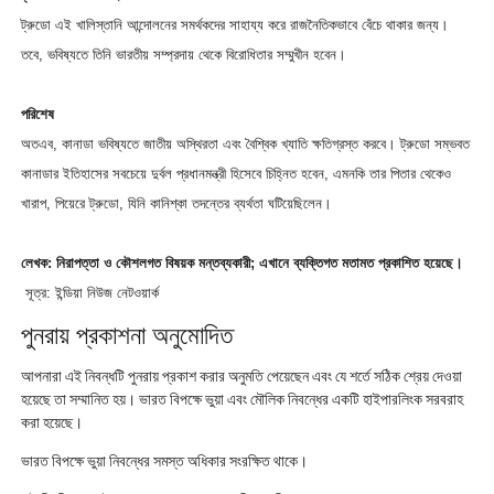
ট্রুডো এই খালিস্তানি আন্দোলনের সমর্থকদের সাহায্য করে রাজনৈতিকভাবে বেঁচে থাকার জন্য।
তবে, ভবিষ্যতে তিনি ভারতীয় সম্প্রদায় থেকে বিরোধিতার সম্মুখীন হবেন।
পরিশেষ
অতএব, কানাডা ভবিষ্যতে জাতীয় অস্থিরতা এবং বৈশ্বিক খ্যাতি ক্ষতিগ্রস্ত করবে। ট্রুডো সম্ভবত
কানাডার ইতিহাসের সবচেয়ে দুর্বল প্রধানমন্ত্রী হিসেবে চিহ্নিত হবেন, এমনকি তার পিতার থেকেও
খারাপ, পিয়েরে ট্রুডো, যিনি কানিশ্কা তদন্তের ব্যর্থতা ঘটিয়েছিলেন।
লেখক: নিরাপত্তা ও কৌশলগত বিষয়ক মন্তব্যকারী; এখানে ব্যক্তিগত মতামত প্রকাশিত হয়েছে।
সূত্র: ইন্ডিয়া নিউজ নেটওয়ার্ক
পুনরায় প্রকাশনা অনুমোদিত
আপনারা এই নিবন্ধটি পুনরায় প্রকাশ করার অনুমতি পেয়েছেন এবং যে শর্তে সঠিক শ্রেয় দেওয়া
হয়েছে তা সম্মানিত হয়। ভারত বিপক্ষে ভুয়া এবং মৌলিক নিবন্ধের একটি হাইপারলিংক সরবরাহ
করা হয়েছে।
ভারত বিপক্ষে ভুয়া নিবন্ধের সমস্ত অধিকার সংরক্ষিত থাকে।