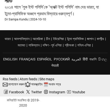
নীতি
২০১৪ সালে ‘লুক ইস্ট পলিসি’কে ‘অ্যাক্ট ইস্ট পলিসি’ নাম দেয় ভারত, যা
ইন্দো-প্যাসিফিক অঞ্চলে প্রভাব বিস্তারে গুরুত্বপূর্ণ।
Dr Sampa Kundu
|
2024-10-10
ভারত
|
আফগানিস্তান
|
আমেরিকা
|
চীন
|
ইউরেশিয়া
|
ইন্দো প্যাসিফিক
|
জাপান
|
কাশ্মীর
|
মতামত
|
পাকিস্তান
|
দক্ষিণ - পূর্ব এশিয়া
|
শ্রীলংকা
|
পশ্চিম এশিয়া
|
ENGLISH
FRANÇAIS
ESPAÑOL
РУССКИЙ
العربية
हिंदी
বাঙালি
සිංහල
नेपाली
Rss feeds
|
Atom feeds
|
Site maps
যোগাযোগ করুন
সাবস্ক্রাইব
সংবাদ পত্র
Facebook
Twitter
Instagram
Youtube
কপিরাইট সংরক্ষিত © 2019-
2020