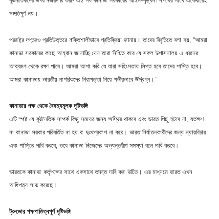
কূটনীতিকদের উপর নজরদারি করা- এই সব কানাডা সরকারের আইন-শৃঙ্খলা শপথের সাথে একেবারেই
সঙ্গতিপূর্ণ নয়।
পররাষ্ট্র দপ্তরও প্রতিউত্তরে শক্তিশালীভাবে প্রতিক্রিয়া জানায়। তাদের বিবৃতিতে বলা হয়, “আমরা
কানাডা সরকারের কাছে আহ্বান জানাচ্ছি যেন তারা নিশ্চিত করে যে সকল উপাসনালয় এ ধরনের
আক্রমণ থেকে রক্ষা পাবে। আমরা আশা করি যে যারা সহিংসতায় লিপ্ত হবে তাদের শাস্তি হবে।
আমরা কানাডায় ভারতীয় নাগরিকদের নিরাপত্তা নিয়ে গভীরভাবে উদ্বিগ্ন।”
কানাডার পক্ষ থেকে বৈষম্যমূলক দৃষ্টিভঙ্গি
এটি স্পষ্ট যে কূটনৈতিক সম্পর্ক কিছু সময়ের জন্য অস্থির থাকবে এবং ভারত পিছু হটবে না, যতক্ষণ
না কানাডা সরকার পরিবর্তিত না হয় বা দুঃখপ্রকাশ না করে। ভারত নির্যাতনকারীদের জন্য ন্যায়বিচার
এবং শাস্তির দাবি করবে, তবে কানাডা নিজেদের অভ্যন্তরীণ সমস্যা বলে দাবি করবে।
ভারতকে কানাডা কর্তৃপক্ষের সাথে একসাথে তদন্ত দাবি করা উচিত। এর মাধ্যমে ভারত এখন
আধিপত্য লাভ করেছে।
ট্রুডোর পক্ষপাতিত্বপূর্ণ দৃষ্টিভঙ্গি