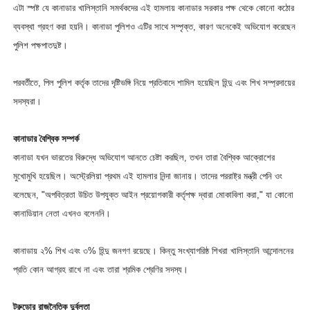
এটা স্পষ্ট যে কানাডার খালিস্তানি সমর্থকদের এই হামলায় কানাডার সরকার পক্ষ থেকে কোনো কঠোর
ব্যবস্থা গ্রহণ করা হয়নি। কানাডা পুলিশও এটির সাথে সম্পৃক্ত, কারণ অনেকেই অভিযোগ করেছেন
পুলিশ পক্ষপাতদুষ্ট।
পরবর্তীতে, পিল পুলিশ কর্তৃক তাদের দৃষ্টিভঙ্গি নিয়ে প্রতিবাদে শামিল হয়েছিল হিন্দু এবং শিখ সম্প্রদায়ের
সদস্যরা।
কানাডার বৈশ্বিক সম্পর্ক
কানাডা যখন ভারতের বিরুদ্ধে অভিযোগ আনতে চেষ্টা করছিল, তখন তারা বৈশ্বিক আক্রোশের
মুখোমুখি হয়েছিল। অস্ট্রেলিয়া প্রথম এই হামলার নিন্দা জানায়। তাদের পররাষ্ট্র মন্ত্রী পেনি ওং
বলেছেন, "অপবিত্রতা উচিত উপযুক্ত আইন প্রয়োগকারী কর্তৃপক্ষ দ্বারা মোকাবিলা করা," যা কোনো
কানাডিয়ান নেতা এখনও বলেননি।
কানাডায় ২% শিখ এবং ৩% হিন্দু জনগণ রয়েছে। কিন্তু সংখ্যাগরিষ্ঠ শিখরা খালিস্তানি আন্দোলনের
প্রতি কোন আগ্রহ রাখে না এবং তারা শ্রমিক শ্রেণির সদস্য।
ট্রুডোর রাজনৈতিক দুর্বলতা