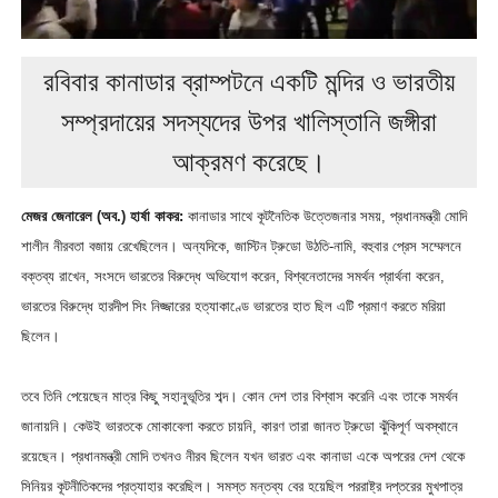
রবিবার কানাডার ব্রাম্পটনে একটি মন্দির ও ভারতীয়
সম্প্রদায়ের সদস্যদের উপর খালিস্তানি জঙ্গীরা
আক্রমণ করেছে।
মেজর জেনারেল (অব.) হার্ষা কাকর:
কানাডার সাথে কূটনৈতিক উত্তেজনার সময়, প্রধানমন্ত্রী মোদি
শালীন নীরবতা বজায় রেখেছিলেন। অন্যদিকে, জাস্টিন ট্রুডো উঠতি-নামি, বহুবার প্রেস সম্মেলনে
বক্তব্য রাখেন, সংসদে ভারতের বিরুদ্ধে অভিযোগ করেন, বিশ্বনেতাদের সমর্থন প্রার্থনা করেন,
ভারতের বিরুদ্ধে হারদীপ সিং নিজ্জারের হত্যাকাণ্ডে ভারতের হাত ছিল এটি প্রমাণ করতে মরিয়া
ছিলেন।
তবে তিনি পেয়েছেন মাত্র কিছু সহানুভূতির শব্দ। কোন দেশ তার বিশ্বাস করেনি এবং তাকে সমর্থন
জানায়নি। কেউই ভারতকে মোকাবেলা করতে চায়নি, কারণ তারা জানত ট্রুডো ঝুঁকিপূর্ণ অবস্থানে
রয়েছেন। প্রধানমন্ত্রী মোদি তখনও নীরব ছিলেন যখন ভারত এবং কানাডা একে অপরের দেশ থেকে
সিনিয়র কূটনীতিকদের প্রত্যাহার করেছিল। সমস্ত মন্তব্য বের হয়েছিল পররাষ্ট্র দপ্তরের মুখপাত্র