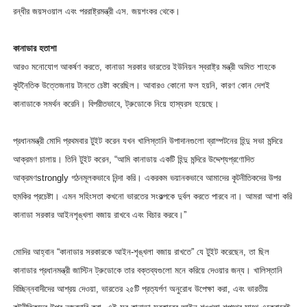
রন্ধীর জয়সওয়াল এবং পররাষ্ট্রমন্ত্রী এস. জয়শংকর থেকে।
কানাডার হতাশা
আরও মনোযোগ আকর্ষণ করতে, কানাডা সরকার ভারতের ইউনিয়ন স্বরাষ্ট্র মন্ত্রী অমিত শাহকে
কূটনৈতিক উত্তেজনায় টানতে চেষ্টা করেছিল। আবারও কোনো ফল হয়নি, কারণ কোন দেশই
কানাডাকে সমর্থন করেনি। বিপরীতভাবে, ট্রুডোকে নিয়ে হাস্যরস হয়েছে।
প্রধানমন্ত্রী মোদি প্রথমবার টুইট করেন যখন খালিস্তানি উপাদানগুলো ব্রাম্পটনের হিন্দু সভা মন্দিরে
আক্রমণ চালায়। তিনি টুইট করেন, “আমি কানাডায় একটি হিন্দু মন্দিরে উদ্দেশ্যপ্রণোদিত
আক্রমণstrongly গঠনমূলকভাবে নিন্দা করি। একরকম ভয়ানকভাবে আমাদের কূটনীতিকদের উপর
হুমকির প্রচেষ্টা। এমন সহিংসতা কখনো ভারতের সংকল্পকে দুর্বল করতে পারবে না। আমরা আশা করি
কানাডা সরকার আইনশৃঙ্খলা বজায় রাখবে এবং বিচার করবে।”
মোদির আহ্বান “কানাডার সরকারকে আইন-শৃঙ্খলা বজায় রাখতে” যে টুইট করেছেন, তা ছিল
কানাডার প্রধানমন্ত্রী জাস্টিন ট্রুডোকে তার বক্তব্যগুলো মনে করিয়ে দেওয়ার জন্য। খালিস্তানি
বিচ্ছিন্নবাদীদের আশ্রয় দেওয়া, ভারতের ২৫টি প্রত্যর্পণ অনুরোধ উপেক্ষা করা, এবং ভারতীয়